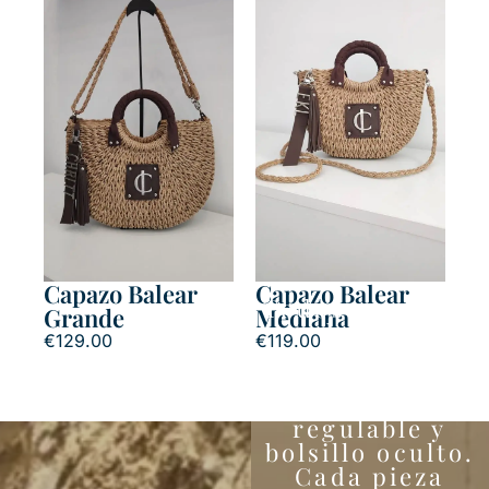
Capazo Balear
Capazo Balear
Todos nuestros
Grande
Mediana
bolsos
€
129.00
€
119.00
bandolera
incluyen
bandolera
regulable y
bolsillo oculto.
Cada pieza