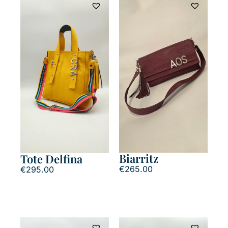
Biarritz
Tote Delfina
€
265.00
€
295.00