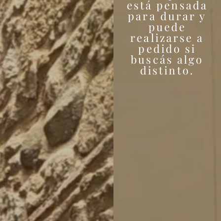
está pensada
para durar y
puede
realizarse a
pedido si
buscás algo
distinto.