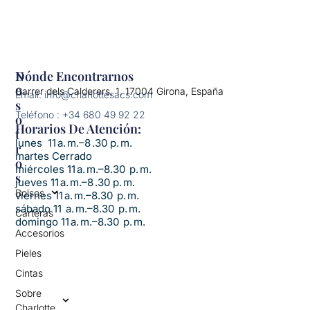
N
Dónde Encontrarnos
O
Carrer dels Calderers, 1, 17004 Girona, España
Email: info@charlottesacs.com
S
Teléfono : +34 680 49 92 22
O
Horarios De Atención:​
T
lunes 11 a. m.–8 .30 p. m.
R
martes Cerrado
O
miércoles 11 a. m.–8.30 p. m.
S
jueves 11 a. m.–8 .30 p. m.
Bolsos
viernes 11 a. m.–8.30 p. m.
sábado 11 a. m.–8.30 p. m.
Carteras
domingo 11 a. m.–8.30 p. m.
Accesorios
Pieles
Cintas
Sobre
Charlotte