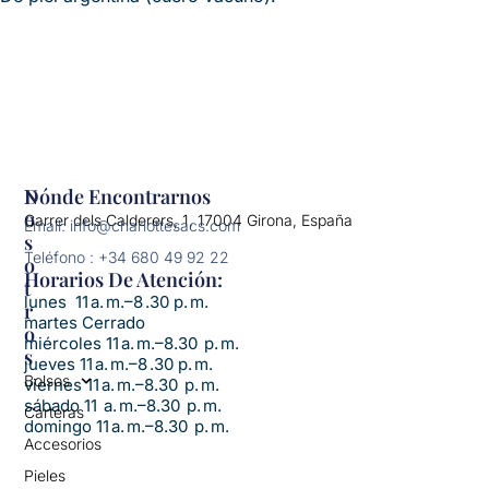
N
Dónde Encontrarnos
O
Carrer dels Calderers, 1, 17004 Girona, España
Email: info@charlottesacs.com
S
Teléfono : +34 680 49 92 22
O
Horarios De Atención:​
T
lunes 11 a. m.–8 .30 p. m.
R
martes Cerrado
O
miércoles 11 a. m.–8.30 p. m.
S
jueves 11 a. m.–8 .30 p. m.
Bolsos
viernes 11 a. m.–8.30 p. m.
sábado 11 a. m.–8.30 p. m.
Carteras
domingo 11 a. m.–8.30 p. m.
Accesorios
Pieles