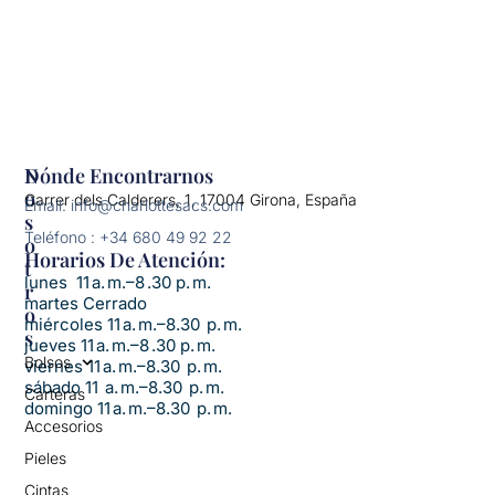
N
Dónde Encontrarnos
O
Carrer dels Calderers, 1, 17004 Girona, España
Email: info@charlottesacs.com
S
Teléfono : +34 680 49 92 22
O
Horarios De Atención:​
T
lunes 11 a. m.–8 .30 p. m.
R
martes Cerrado
O
miércoles 11 a. m.–8.30 p. m.
S
jueves 11 a. m.–8 .30 p. m.
Bolsos
viernes 11 a. m.–8.30 p. m.
sábado 11 a. m.–8.30 p. m.
Carteras
domingo 11 a. m.–8.30 p. m.
Accesorios
Pieles
Cintas