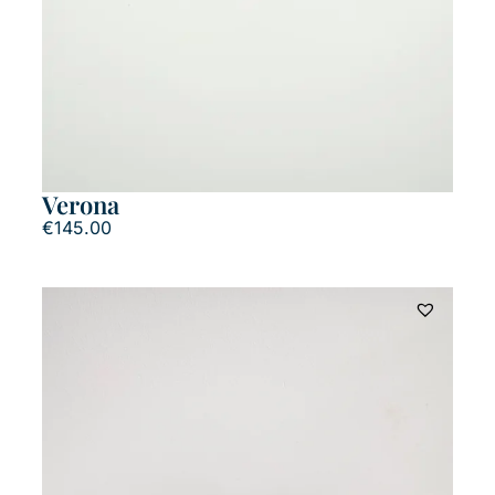
Verona
€
145.00