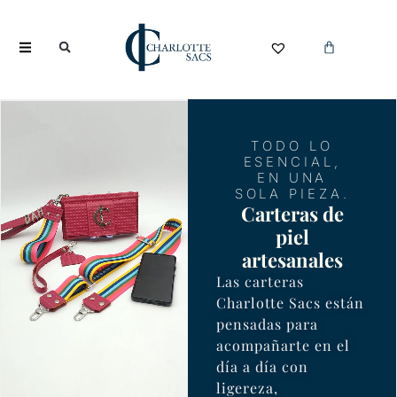
TODO LO
ESENCIAL,
EN UNA
SOLA PIEZA.
Carteras de
piel
artesanales
Las carteras
Charlotte Sacs están
pensadas para
acompañarte en el
día a día con
ligereza,