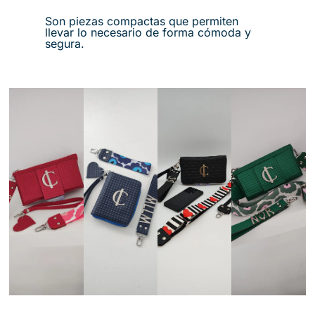
Son piezas compactas que permiten
llevar lo necesario de forma cómoda y
segura.
Pe
Rs
Pr
On
He
Od
Ali
Ch
Uc
Pi
Za
As
Ció
El
Ció
A
N
Na
N
M
Li
Tu
Qu
An
Mi
Ral
E
O
Ta
Se
Da
Vi
Ve