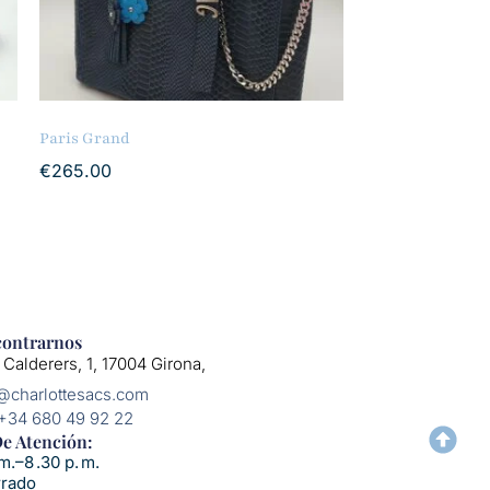
Paris Grand
€
265.00
ontrarnos
 Calderers, 1, 17004 Girona,
o@charlottesacs.com
 +34 680 49 92 22
e Atención:​
m.–8 .30 p. m.
rrado