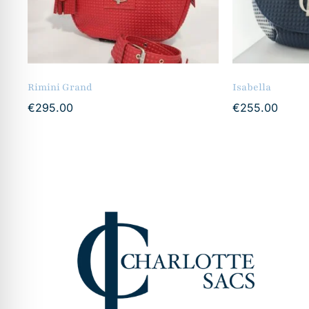
Rimini Grand
Isabella
€
295.00
€
255.00