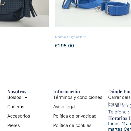
Roma Signature
€
295.00
Nosotros
Información
Dónde Enc
Bolsos
Términos y condiciones
Carrer dels
España
Email: inf
Carteras
Aviso legal
Teléfono :
Accesorios
Política de privacidad
Horarios D
lunes 11 a. 
Pieles
Política de cookies
martes Ce