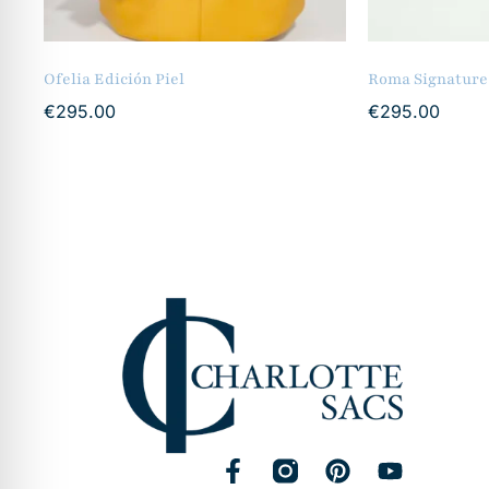
Ofelia Edición Piel
Roma Signature
€
295.00
€
295.00