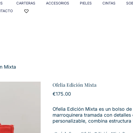
OS
CARTERAS
ACCESORIOS
PIELES
CINTAS
SO
NTACTO
ón Mixta
Ofelia Edición Mixta
€
175.00
Ofelia Edición Mixta es un bolso d
marroquinera tramada con detalles en
personalizable, combina estructura