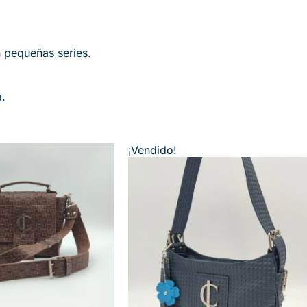
n pequeñas series.
a.
¡Vendido!