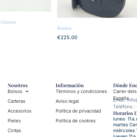
 Clásica
Rimini
€
225.00
Nosotros
Información
Dónde Enc
Bolsos
Términos y condiciones
Carrer dels
España
Email: inf
Carteras
Aviso legal
Teléfono :
Accesorios
Política de privacidad
Horarios D
lunes 11 a. 
Pieles
Política de cookies
martes Ce
Cintas
miércoles 1
jueves 11 a.