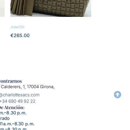
Ameliè
€
265.00
ontrarnos
 Calderers, 1, 17004 Girona,
o@charlottesacs.com
 +34 680 49 92 22
e Atención:​
m.–8 .30 p. m.
rrado
1 a. m.–8.30 p. m.
 m.–8 .30 p. m.