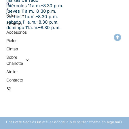
martes Cerrado
O
miércoles 11 a. m.–8.30 p. m.
S
jueves 11 a. m.–8 .30 p. m.
Bolsos
viernes 11 a. m.–8.30 p. m.
sábado 11 a. m.–8.30 p. m.
Carteras
domingo 11 a. m.–8.30 p. m.
Accesorios
Pieles
Cintas
Sobre
Charlotte
Atelier
Contacto
Charlotte Sacs es un atelier donde la piel se transforma en algo más.