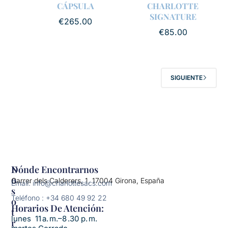
CÁPSULA
CHARLOTTE
SIGNATURE
€
265.00
€
85.00
SIGUIENTE
N
Dónde Encontrarnos
O
Carrer dels Calderers, 1, 17004 Girona, España
Email: info@charlottesacs.com
S
Teléfono : +34 680 49 92 22
O
Horarios De Atención:​
T
lunes 11 a. m.–8 .30 p. m.
R