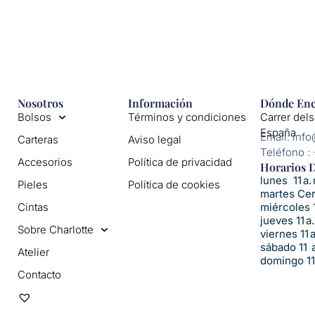
Nosotros
Información
Dónde Enc
Bolsos
Términos y condiciones
Carrer dels
España
Email: inf
Carteras
Aviso legal
Teléfono :
Accesorios
Política de privacidad
Horarios D
lunes 11 a. 
Pieles
Política de cookies
martes Ce
Cintas
miércoles 1
jueves 11 a.
Sobre Charlotte
viernes 11 
sábado 11 a
Atelier
domingo 11 
Contacto