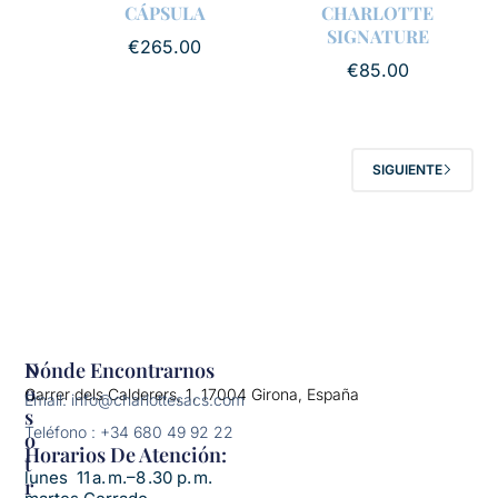
CÁPSULA
CHARLOTTE
SIGNATURE
€
265.00
€
85.00
SIGUIENTE
N
Dónde Encontrarnos
O
Carrer dels Calderers, 1, 17004 Girona, España
Email: info@charlottesacs.com
S
Teléfono : +34 680 49 92 22
O
Horarios De Atención:​
T
lunes 11 a. m.–8 .30 p. m.
R