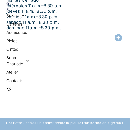
martes Cerrado
O
miércoles 11 a. m.–8.30 p. m.
S
jueves 11 a. m.–8 .30 p. m.
Bolsos
viernes 11 a. m.–8.30 p. m.
sábado 11 a. m.–8.30 p. m.
Carteras
domingo 11 a. m.–8.30 p. m.
Accesorios
Pieles
Cintas
Sobre
Charlotte
Atelier
Contacto
Charlotte Sacs es un atelier donde la piel se transforma en algo más.