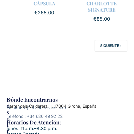
CÁPSULA
CHARLOTTE
SIGNATURE
€
265.00
€
85.00
SIGUIENTE
N
Dónde Encontrarnos
O
Carrer dels Calderers, 1, 17004 Girona, España
Email: info@charlottesacs.com
S
Teléfono : +34 680 49 92 22
O
Horarios De Atención:​
T
lunes 11 a. m.–8 .30 p. m.
R