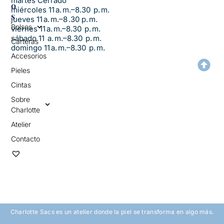
martes Cerrado
O
miércoles 11 a. m.–8.30 p. m.
S
jueves 11 a. m.–8 .30 p. m.
Bolsos
viernes 11 a. m.–8.30 p. m.
sábado 11 a. m.–8.30 p. m.
Carteras
domingo 11 a. m.–8.30 p. m.
Accesorios
Pieles
Cintas
Sobre
Charlotte
Atelier
Contacto
Charlotte Sacs es un atelier donde la piel se transforma en algo más.