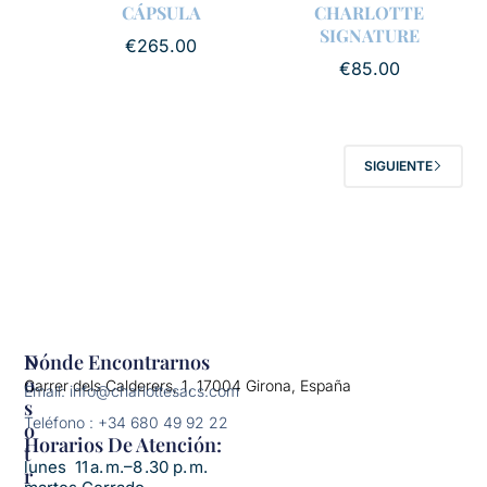
CÁPSULA
CHARLOTTE
SIGNATURE
€
265.00
€
85.00
SIGUIENTE
N
Dónde Encontrarnos
O
Carrer dels Calderers, 1, 17004 Girona, España
Email: info@charlottesacs.com
S
Teléfono : +34 680 49 92 22
O
Horarios De Atención:​
T
lunes 11 a. m.–8 .30 p. m.
R