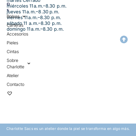
martes Cerrado
O
miércoles 11 a. m.–8.30 p. m.
S
jueves 11 a. m.–8 .30 p. m.
Bolsos
viernes 11 a. m.–8.30 p. m.
sábado 11 a. m.–8.30 p. m.
Carteras
domingo 11 a. m.–8.30 p. m.
Accesorios
Pieles
Cintas
Sobre
Charlotte
Atelier
Contacto
Charlotte Sacs es un atelier donde la piel se transforma en algo más.