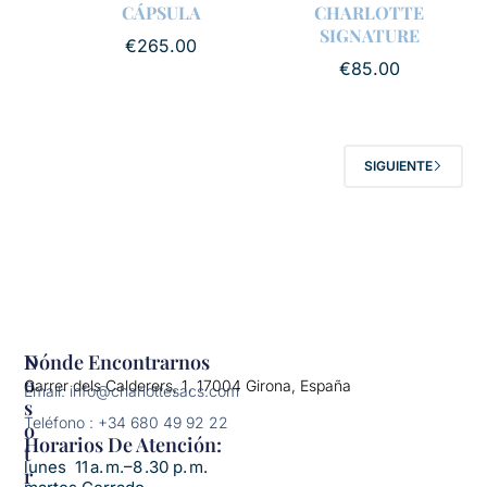
CÁPSULA
CHARLOTTE
SIGNATURE
€
265.00
€
85.00
SIGUIENTE
N
Dónde Encontrarnos
O
Carrer dels Calderers, 1, 17004 Girona, España
Email: info@charlottesacs.com
S
Teléfono : +34 680 49 92 22
O
Horarios De Atención:​
T
lunes 11 a. m.–8 .30 p. m.
R