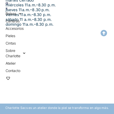
martes Cerrado
O
miércoles 11 a. m.–8.30 p. m.
S
jueves 11 a. m.–8 .30 p. m.
Bolsos
viernes 11 a. m.–8.30 p. m.
sábado 11 a. m.–8.30 p. m.
Carteras
domingo 11 a. m.–8.30 p. m.
Accesorios
Pieles
Cintas
Sobre
Charlotte
Atelier
Contacto
Charlotte Sacs es un atelier donde la piel se transforma en algo más.