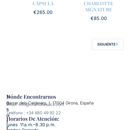
CÁPSULA
CHARLOTTE
SIGNATURE
€
265.00
€
85.00
SIGUIENTE
N
Dónde Encontrarnos
O
Carrer dels Calderers, 1, 17004 Girona, España
Email: info@charlottesacs.com
S
Teléfono : +34 680 49 92 22
O
Horarios De Atención:​
T
lunes 11 a. m.–8 .30 p. m.
R