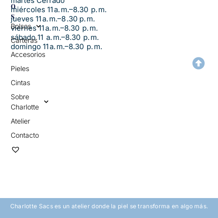
martes Cerrado
O
miércoles 11 a. m.–8.30 p. m.
S
jueves 11 a. m.–8 .30 p. m.
Bolsos
viernes 11 a. m.–8.30 p. m.
sábado 11 a. m.–8.30 p. m.
Carteras
domingo 11 a. m.–8.30 p. m.
Accesorios
Pieles
Cintas
Sobre
Charlotte
Atelier
Contacto
Charlotte Sacs es un atelier donde la piel se transforma en algo más.