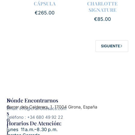
CÁPSULA
CHARLOTTE
SIGNATURE
€
265.00
€
85.00
SIGUIENTE
N
Dónde Encontrarnos
O
Carrer dels Calderers, 1, 17004 Girona, España
Email: info@charlottesacs.com
S
Teléfono : +34 680 49 92 22
O
Horarios De Atención:​
T
lunes 11 a. m.–8 .30 p. m.
R