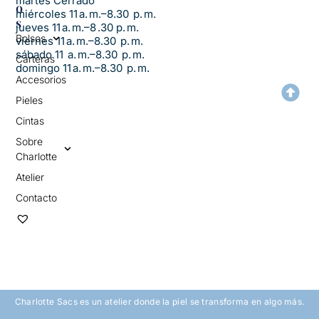
martes Cerrado
O
miércoles 11 a. m.–8.30 p. m.
S
jueves 11 a. m.–8 .30 p. m.
Bolsos
viernes 11 a. m.–8.30 p. m.
sábado 11 a. m.–8.30 p. m.
Carteras
domingo 11 a. m.–8.30 p. m.
Accesorios
Pieles
Cintas
Sobre
Charlotte
Atelier
Contacto
Charlotte Sacs es un atelier donde la piel se transforma en algo más.