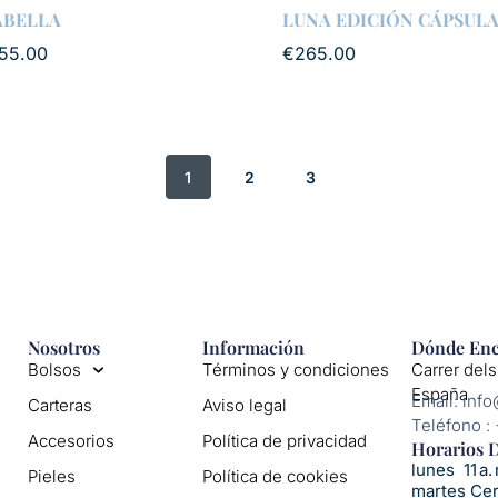
ABELLA
LUNA EDICIÓN CÁPSUL
55.00
€
265.00
1
2
3
Nosotros
Información
Dónde Enc
Bolsos
Términos y condiciones
Carrer dels
España
Email: inf
Carteras
Aviso legal
Teléfono :
Accesorios
Política de privacidad
Horarios D
lunes 11 a. 
Pieles
Política de cookies
martes Ce