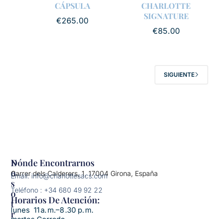
CÁPSULA
CHARLOTTE
SIGNATURE
€
265.00
€
85.00
SIGUIENTE
N
Dónde Encontrarnos
O
Carrer dels Calderers, 1, 17004 Girona, España
Email: info@charlottesacs.com
S
Teléfono : +34 680 49 92 22
O
Horarios De Atención:​
T
lunes 11 a. m.–8 .30 p. m.
R