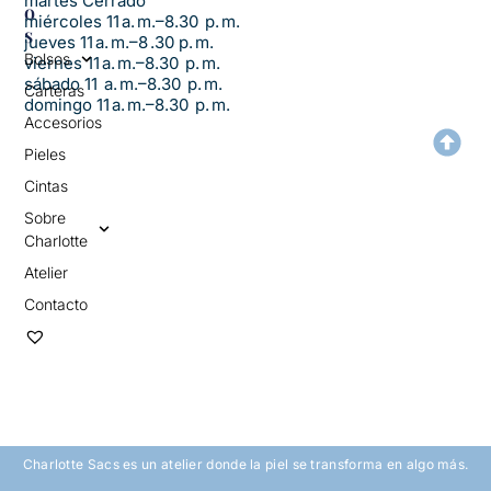
martes Cerrado
O
miércoles 11 a. m.–8.30 p. m.
S
jueves 11 a. m.–8 .30 p. m.
Bolsos
viernes 11 a. m.–8.30 p. m.
sábado 11 a. m.–8.30 p. m.
Carteras
domingo 11 a. m.–8.30 p. m.
Accesorios
Pieles
Cintas
Sobre
Charlotte
Atelier
Contacto
Charlotte Sacs es un atelier donde la piel se transforma en algo más.