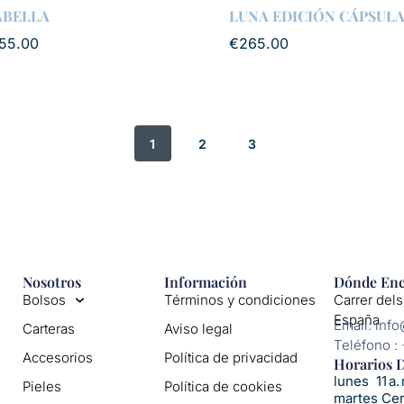
ABELLA
LUNA EDICIÓN CÁPSUL
55.00
€
265.00
1
2
3
Nosotros
Información
Dónde Enc
Bolsos
Términos y condiciones
Carrer dels
España
Email: inf
Carteras
Aviso legal
Teléfono :
Accesorios
Política de privacidad
Horarios D
lunes 11 a. 
Pieles
Política de cookies
martes Ce