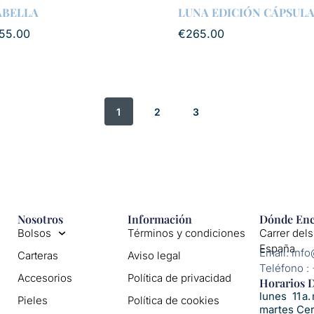
ABELLA
LUNA EDICIÓN CÁPSUL
55.00
€
265.00
1
2
3
Nosotros
Información
Dónde Enc
Bolsos
Términos y condiciones
Carrer dels
España
Email: inf
Carteras
Aviso legal
Teléfono :
Accesorios
Política de privacidad
Horarios D
lunes 11 a. 
Pieles
Política de cookies
martes Ce