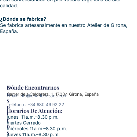
calidad.
¿Dónde se fabrica?
Se fabrica artesanalmente en nuestro Atelier de Girona,
España.
N
Dónde Encontrarnos
O
Carrer dels Calderers, 1, 17004 Girona, España
Email: info@charlottesacs.com
S
Teléfono : +34 680 49 92 22
O
Horarios De Atención:​
T
lunes 11 a. m.–8 .30 p. m.
R
martes Cerrado
O
miércoles 11 a. m.–8.30 p. m.
S
jueves 11 a. m.–8 .30 p. m.