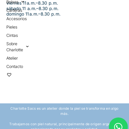
Bolsos
viernes 11 a. m.–8.30 p. m.
sábado 11 a. m.–8.30 p. m.
Carteras
domingo 11 a. m.–8.30 p. m.
Accesorios
Pieles
Cintas
Sobre
Charlotte
Atelier
Contacto
Charlotte Sacs es un atelier donde la piel se transforma en algo
más.
Trabajamos con piel natural, principalmente de origen argentino,