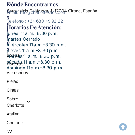
N
Dónde Encontrarnos
O
Carrer dels Calderers, 1, 17004 Girona, España
Email: info@charlottesacs.com
S
Teléfono : +34 680 49 92 22
O
Horarios De Atención:​
T
lunes 11 a. m.–8 .30 p. m.
R
martes Cerrado
O
miércoles 11 a. m.–8.30 p. m.
S
jueves 11 a. m.–8 .30 p. m.
Bolsos
viernes 11 a. m.–8.30 p. m.
sábado 11 a. m.–8.30 p. m.
Carteras
domingo 11 a. m.–8.30 p. m.
Accesorios
Pieles
Cintas
Sobre
Charlotte
Atelier
Contacto