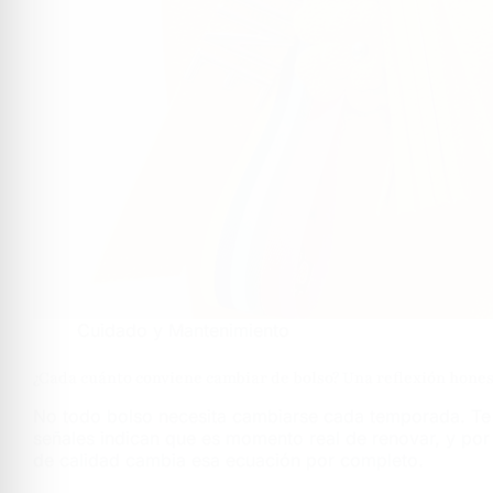
Cuidado y Mantenimiento
¿Cada cuánto conviene cambiar de bolso? Una reflexión hone
No todo bolso necesita cambiarse cada temporada. T
señales indican que es momento real de renovar, y por
de calidad cambia esa ecuación por completo.