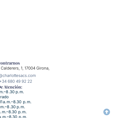
ontrarnos
 Calderers, 1, 17004 Girona,
o@charlottesacs.com
 +34 680 49 92 22
e Atención:​
m.–8 .30 p. m.
rrado
1 a. m.–8.30 p. m.
 m.–8 .30 p. m.
a. m.–8.30 p. m.
. m.–8.30 p. m.