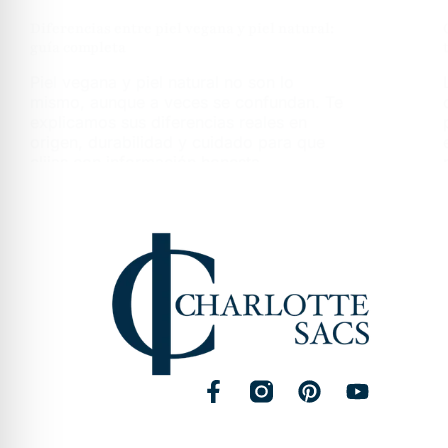
Diferencias entre piel vegana y piel natural:
guía completa
Piel vegana y piel natural no son lo
mismo, aunque a veces se confundan. Te
explicamos sus diferencias reales en
origen, durabilidad y cuidado para que
elijas con información honesta.