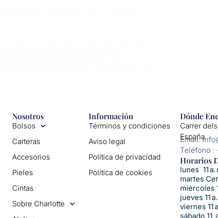
Cómo limpiar un bolso de piel sin dañarlo:
tutorial paso a paso
Limpiar un bolso de piel no tiene que ser
complicado, pero sí requiere los
productos y pasos correctos. Te
explicamos cómo hacerlo sin arriesgar el
material.
Nosotros
Información
Dónde Enc
Bolsos
Términos y condiciones
Carrer dels
España
Email: inf
Carteras
Aviso legal
Teléfono :
Accesorios
Política de privacidad
Horarios D
lunes 11 a. 
Pieles
Política de cookies
martes Ce
Cintas
miércoles 1
jueves 11 a.
Sobre Charlotte
viernes 11 
sábado 11 a