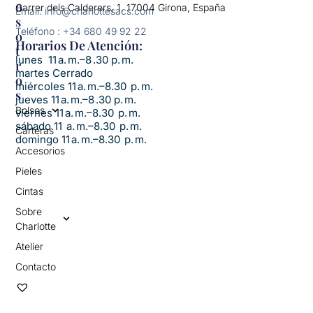
O
Carrer dels Calderers, 1, 17004 Girona, España
Email: info@charlottesacs.com
S
Teléfono : +34 680 49 92 22
O
Horarios De Atención:​
T
lunes 11 a. m.–8 .30 p. m.
R
martes Cerrado
O
miércoles 11 a. m.–8.30 p. m.
S
jueves 11 a. m.–8 .30 p. m.
Bolsos
viernes 11 a. m.–8.30 p. m.
sábado 11 a. m.–8.30 p. m.
Carteras
domingo 11 a. m.–8.30 p. m.
Accesorios
Pieles
Cintas
Sobre
Charlotte
Atelier
Contacto